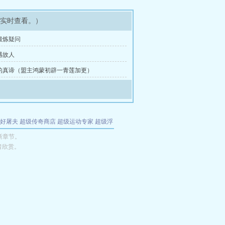
可实时查看。）
锻炼疑问
遇故人
的真谛（盟主鸿蒙初辟一青莲加更）
好屠夫
超级传奇商店
超级运动专家
超级浮
的特工
我夺舍了魔皇
都市极品医仙
九天
酋
新章节。
者欣赏。