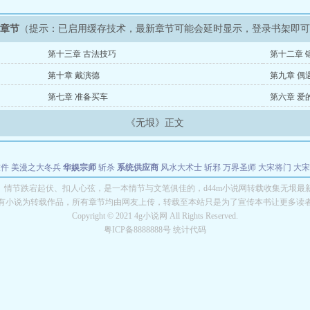
新章节
（提示：已启用缓存技术，最新章节可能会延时显示，登录书架即
第十三章 古法技巧
第十二章 
第十章 戴演德
第九章 偶
第七章 准备买车
第六章 爱
《无垠》正文
软件
美漫之大冬兵
华娱宗师
斩杀
系统供应商
风水大术士
斩邪
万界圣师
大宋将门
大宋
能巨星
绝对交易
全职武神
位面复制大师
华娱特效大亨
原始大厨王
怪物聊天群
某美漫
》情节跌宕起伏、扣人心弦，是一本情节与文笔俱佳的，d44m小说网转载收集无垠最
有小说为转载作品，所有章节均由网友上传，转载至本站只是为了宣传本书让更多读
长别打脸
Copyright © 2021 4g小说网 All Rights Reserved.
粤ICP备8888888号 统计代码