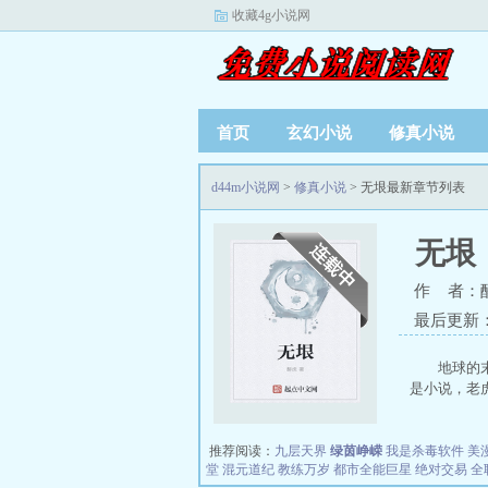
收藏4g小说网
首页
玄幻小说
修真小说
d44m小说网
>
修真小说
> 无垠最新章节列表
无垠
作 者：
最后更新：20
地球的
是小说，老虎
推荐阅读：
九层天界
绿茵峥嵘
我是杀毒软件
美
堂
混元道纪
教练万岁
都市全能巨星
绝对交易
全