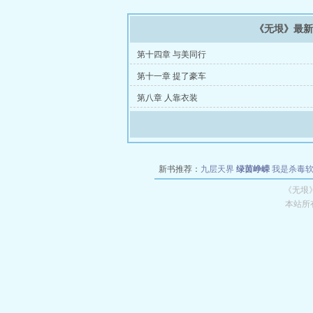
《无垠》最
第十四章 与美同行
第十一章 提了豪车
第八章 人靠衣装
新书推荐：
九层天界
绿茵峥嵘
我是杀毒
空城
战争天堂
混元道纪
教练万岁
都市全
《无垠
本站所