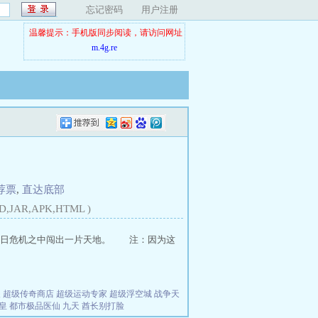
忘记密码
用户注册
温馨提示：手机版同步阅读，请访问网址
m.4g.re
荐票
,
直达底部
D,JAR,APK,HTML )
末日危机之中闯出一片天地。 注：因为这
夫
超级传奇商店
超级运动专家
超级浮空城
战争天
皇
都市极品医仙
九天
酋长别打脸