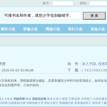
账号：
密码：
搜 索
都市小说
穿越小说
网游小说
科幻小说
其他小说
醉虎
动 作：
加入书架
,
投推
26-05-02 02:08:48
下 载：
(
TXT
,CHM,UM
末日危机到来，黑暗集团再次崛起，且看穿越回少年时代的坚强战士，如何在
在此郑重声明，小说中的内...
漫之大冬兵
华娱宗师
斩杀
系统供应商
风水大术士
斩邪
万界圣师
大宋将门
大宋好屠
职武神
位面复制大师
华娱特效大亨
原始大厨王
怪物聊天群
某美漫的特工
我夺舍了魔