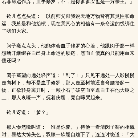
若非命运作弄，血手修罗，不，是你爹爹应也是一方宗主。」
铃儿点点头道：「以前师父跟我说天地万物皆有其灵性和命
运，我总是和他抬槓，现在我真心的相信有一条命运的线绑住
了我们大家。」
闵子騫点点头，他能体会血手修罗的心境，他跟闵子騫一样
想断开綑绑在自己身上命运的锁链，然而血债真的只能用血来
偿还吗？
闵子騫望向远处轻声道：「到了！」只见不远处一人影慢慢
走向树下，却不是血手修罗，那人走至树前逕自弯腰拾起一
物，正欲转身离开时，一颗小石子破空而至逕自击在他大腿之
上，那人哀嚎一声，抚着伤腿，竟自啼哭起来。
铃儿讶道：「爹？」
那人惨然嚎叫道：「谁是你爹。」待他一看清闵子騫的相貌
时，瞿然大惊失色，双膝一软逕自跪下了，连连讨饶道：「大