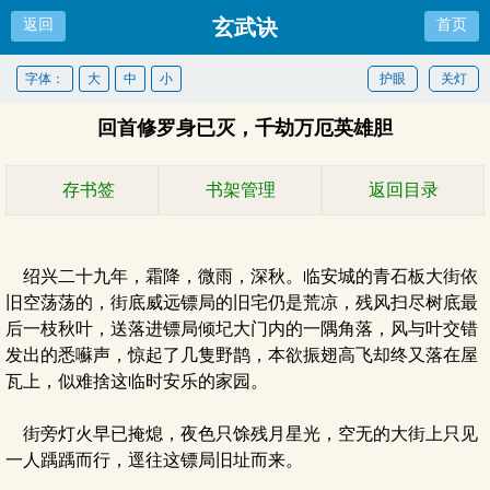
玄武诀
返回
首页
字体：
大
中
小
护眼
关灯
回首修罗身已灭，千劫万厄英雄胆
存书签
书架管理
返回目录
绍兴二十九年，霜降，微雨，深秋。临安城的青石板大街依
旧空荡荡的，街底威远镖局的旧宅仍是荒凉，残风扫尽树底最
后一枝秋叶，送落进镖局倾圮大门内的一隅角落，风与叶交错
发出的悉囌声，惊起了几隻野鹊，本欲振翅高飞却终又落在屋
瓦上，似难捨这临时安乐的家园。
街旁灯火早已掩熄，夜色只馀残月星光，空无的大街上只见
一人踽踽而行，逕往这镖局旧址而来。