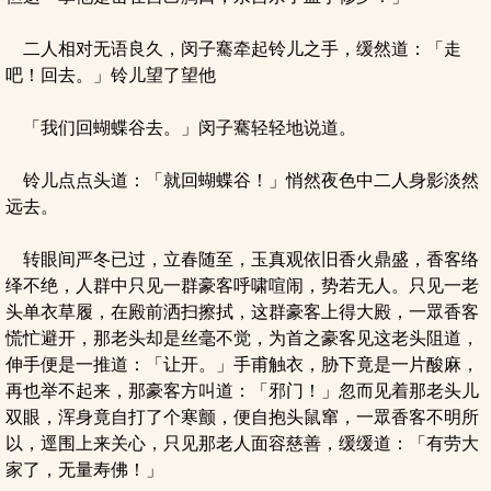
二人相对无语良久，闵子騫牵起铃儿之手，缓然道：「走
吧！回去。」铃儿望了望他
「我们回蝴蝶谷去。」闵子騫轻轻地说道。
铃儿点点头道：「就回蝴蝶谷！」悄然夜色中二人身影淡然
远去。
转眼间严冬已过，立春随至，玉真观依旧香火鼎盛，香客络
绎不绝，人群中只见一群豪客呼啸喧闹，势若无人。只见一老
头单衣草履，在殿前洒扫擦拭，这群豪客上得大殿，一眾香客
慌忙避开，那老头却是丝毫不觉，为首之豪客见这老头阻道，
伸手便是一推道：「让开。」手甫触衣，胁下竟是一片酸麻，
再也举不起来，那豪客方叫道：「邪门！」忽而见着那老头儿
双眼，浑身竟自打了个寒颤，便自抱头鼠窜，一眾香客不明所
以，逕围上来关心，只见那老人面容慈善，缓缓道：「有劳大
家了，无量寿佛！」