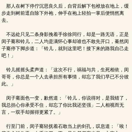
那人在树下停佇沉思良久后，自背后解下包袱放在地上，缓
步走到树前逕自除下外袍，伸手在袍上轻拍一掌后便悄然离
去。
不远处只见二条身影挽着手徐徐同行，却是一路无语，正是
闵子騫和铃儿，二人均是满怀心事却谁也不敢先开口，驀然闵
子騫停下脚步道：「铃儿，就到这里吧！接下来的路我自己走
吧！」
铃儿摇摇头柔声道：「这次不行，祸福与共，生死相依，闵
哥哥，你总是一个人去承担所有事情，却忘了我们早已不分彼
此。」
闵子騫面色一变，歉然道：「铃儿，你说得对，是我错了，
我总担心你承受不住，却忘了你比我还坚强」二人相视而无
言，一双手却握得更紧了。」
行至门前，闵子騫轻抚着石敢当上的剑孔，叹息道：「唉！