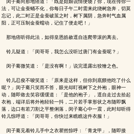
闵子騫向那地痞道：「既是姑娘说情便饶了你，现在传你一
法，可让金蚕蛹不化，你每日子午二时需来此绕树急奔，切莫
忘记，此二时正是金蚕破茧之时，树下属阴，急奔时气血属
阳，正可压制金蚕蠕动，记住了便走吧！」
那地痞听得此法，如得皇恩皓赦逕自连爬带滚的离去。
铃儿疑道：「闵哥哥，我怎么没听过唐门有金蚕呢？」
闵子騫微笑道：「是没有啊！」说完逕露出狡獪之色。
铃儿忍俊不唆笑道：「原来是这样，但你到底餵他吃了什么
呢？」闵子騫只笑而不答，眼光却盯视树下之外袍，眼神一
动，随即敛去笑容缓缓道：「是他的袍子」，逕自走过去拾起
衣袍，端详后将外袍轻轻一抖，二片若手掌形状之布随即飘
落，边口有若刀割之平整俐落，闵子騫心中一震，此时却听得
铃儿惊呼道：「闵哥哥，你快过来瞧瞧这件衣服！」
闵子騫见着铃儿手中之衣瞿然惊呼：「青龙甲」，随即接