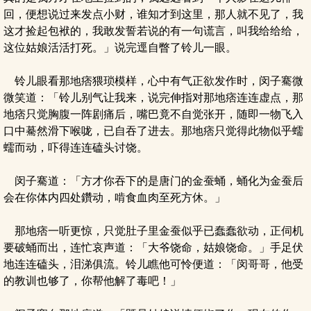
回，便想说过来发点小财，谁知才到这里，那人就不见了，我
这才捡起包袱的，我敢发誓若说的有一句谎言，叫我给给给，
这位姑娘活活打死。」说完逕自瞥了铃儿一眼。
铃儿眼看那地痞猥琐模样，心中有气正欲发作时，闵子騫微
微笑道：「铃儿别气让我来，说完伸指对那地痞连连虚点，那
地痞只觉胸腹一阵剧痛后，嘴巴竟不自觉张开，随即一物飞入
口中驀然滑下喉咙，已自吞了进去。那地痞只觉得此物似乎蠕
蠕而动，吓得连连磕头讨饶。
闵子騫道：「方才你吞下的是唐门的金蚕蛹，蛹化为金蚕后
会在你体内四处鑽动，啃食血肉至死方休。」
那地痞一听更惊，只觉肚子里金蚕似乎已蠢蠢欲动，正伺机
要破蛹而出，连忙哀声道：「大爷饶命，姑娘饶命。」手足伏
地连连磕头，泪涕俱流。铃儿瞧他可怜便道：「闵哥哥，他受
的教训也够了，你帮他解了毒吧！」