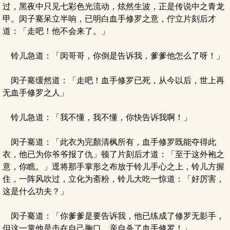
过，黑夜中只见七彩色光流动，炫然生波，正是传说中之青龙
甲。闵子騫呆立半响，已明白血手修罗之意，佇立片刻后才
道：「走吧！他不会来了。」
铃儿急道：「闵哥哥，你倒是告诉我，爹爹他怎么了呀！」
闵子騫缓然道：「走吧！血手修罗已死，从今以后，世上再
无血手修罗之人」
铃儿急道：「我不懂，我不懂，你快告诉我啊！」
闵子騫道：「此衣为完顏清枫所有，血手修罗既能夺得此
衣，他已为你爷爷报了仇」顿了片刻后才道：「至于这外袍之
意，你瞧。」逕将那手掌形之布放于铃儿手心之上，铃儿方握
住，一阵风吹过，立化为斋粉，铃儿大吃一惊道：「好厉害，
这是什么功夫？」
闵子騫道：「你爹爹是要告诉我，他已练成了修罗无影手，
但这一掌他是击在自己胸口，亲自杀了血手修罗！」