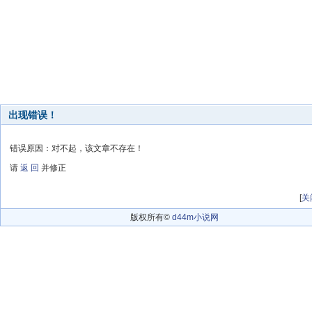
出现错误！
错误原因：对不起，该文章不存在！
请
返 回
并修正
[
关
版权所有©
d44m小说网