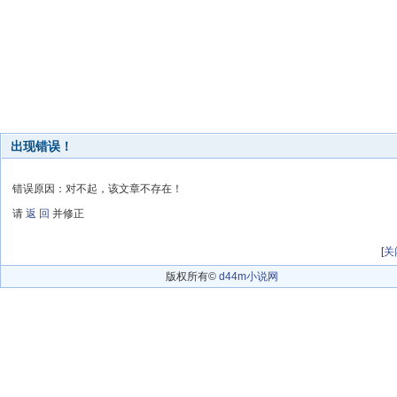
出现错误！
错误原因：对不起，该文章不存在！
请
返 回
并修正
[
关
版权所有©
d44m小说网