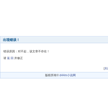
出现错误！
错误原因：对不起，该文章不存在！
请
返 回
并修正
[
关
版权所有©
d44m小说网