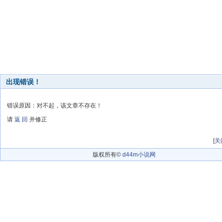
出现错误！
错误原因：对不起，该文章不存在！
请
返 回
并修正
[
关
版权所有©
d44m小说网