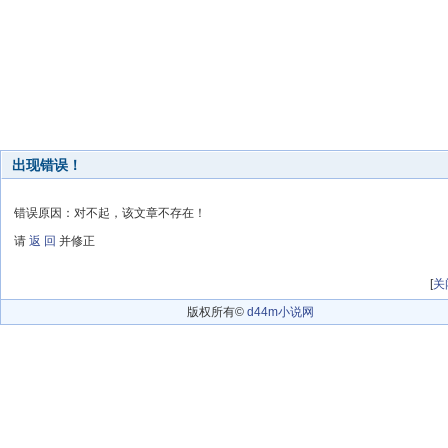
出现错误！
错误原因：对不起，该文章不存在！
请
返 回
并修正
[
关
版权所有©
d44m小说网