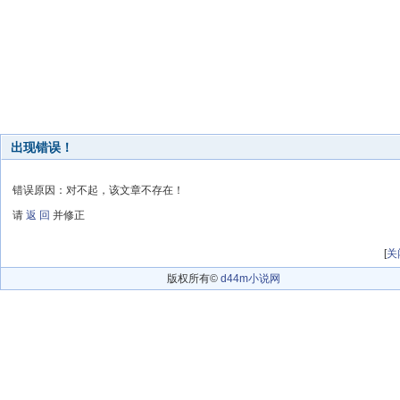
出现错误！
错误原因：对不起，该文章不存在！
请
返 回
并修正
[
关
版权所有©
d44m小说网