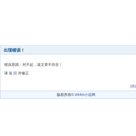
出现错误！
错误原因：对不起，该文章不存在！
请
返 回
并修正
[
关
版权所有©
d44m小说网