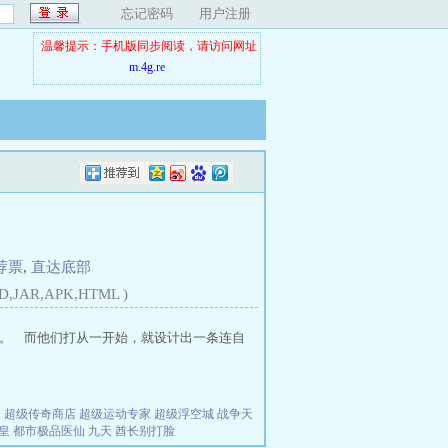
忘记密码
用户注册
温馨提示：手机版同步阅读，请访问网址
m.4g.re
荐票
,
直达底部
D,JAR,APK,HTML )
。 而他们打从一开始，就设计出一条连自
夫
超级传奇商店
超级运动专家
超级浮空城
战争天
皇
都市极品医仙
九天
酋长别打脸