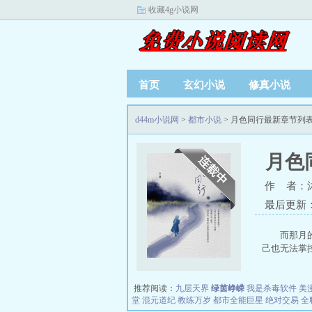
收藏4g小说网
首页
玄幻小说
修真小说
d44m小说网
>
都市小说
> 月色同行最新章节列
月色
作 者：
最后更新：20
而那月
己也无法掌控
推荐阅读：
九层天界
绿茵峥嵘
我是杀毒软件
美
堂
混元道纪
教练万岁
都市全能巨星
绝对交易
全