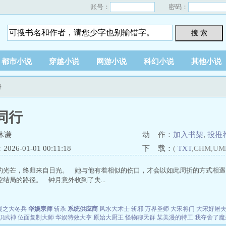
账号：
密码：
搜 索
都市小说
穿越小说
网游小说
科幻小说
其他小说
表
同行
沐谦
动 作：
加入书架
,
投推
26-01-01 00:11:18
下 载：
(
TXT
,CHM,UM
的光芒，终归来自日光。 她与他有着相似的伤口，才会以如此周折的方式相遇
结局的路径。 钟月意外收到了失...
漫之大冬兵
华娱宗师
斩杀
系统供应商
风水大术士
斩邪
万界圣师
大宋将门
大宋好屠
职武神
位面复制大师
华娱特效大亨
原始大厨王
怪物聊天群
某美漫的特工
我夺舍了魔