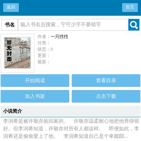
返回
首页
书名
作者：
一只狌狌
分类：
状态：0
更新：
最新：
开始阅读
查看目录
加入书架
点击下载
小说简介
李润希是被许敬亦捡回家的。 许敬亦温柔耐心地把他养得很
好。但李润希知道，许敬亦对所有人都这样。 即便如此，李
润希还是偷偷爱上了他。 李润希知道自己是个卑鄙阴...